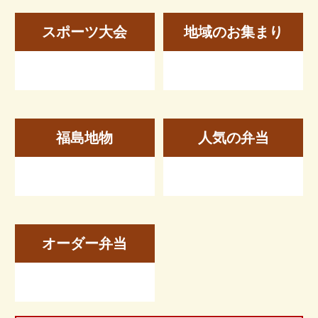
法事・法要弁当・折詰
スポーツ大会
地域のお集まり
ブランドで選ぶ
仕出しあさか野
庵ぐら
ご予算から選ぶ
福島地物
人気の弁当
～999円
1,000円～1,999円
2,000円～2,499円
オーダー弁当
2,500円～
お知らせ
お問い合わせ