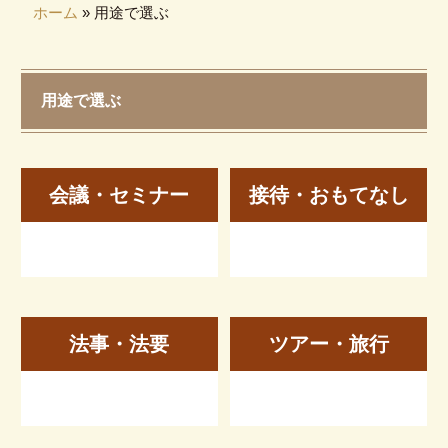
ホーム
»
用途で選ぶ
スポーツ大会
地域のお集まり
用途で選ぶ
福島地物
人気の弁当
オーダー弁当
会議・セミナー
接待・おもてなし
カテゴリで選ぶ
郡山で人気のお弁当
お茶付弁当
郡山で会食・研修・接待弁当
法事・法要
ツアー・旅行
スポーツ大会・イベント・応援弁
当
うなぎ・牛肉・高級弁当