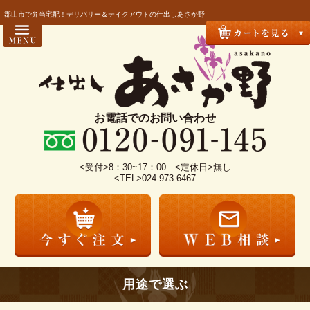
コ
HOME
郡山市で弁当宅配！デリバリー＆テイクアウトの仕出しあさか野
ン
お届け方法・配達エリア
テ
ン
お客様の声
ツ
おすすめ商品
へ
ス
お電話でのお問い合わせ
よくあるご質問
キ
商品一覧
ッ
プ
<受付>8：30~17：00 <定休日>無し
お気に入り
<TEL>024-973-6467
用途で選ぶ
会議・セミナー
接待・おもてなし
法事・法要
用途で選ぶ
ツアー・旅行